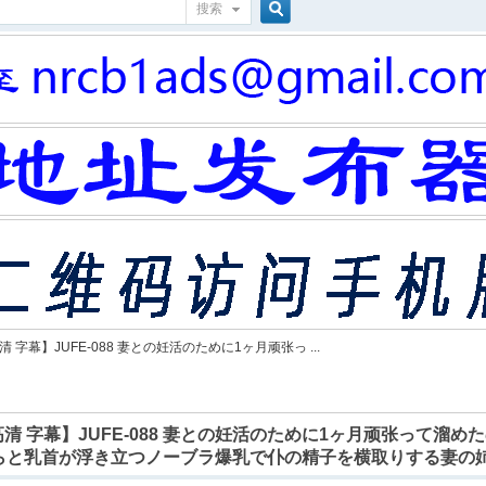
搜索
搜
索
清 字幕】JUFE-088 妻との妊活のために1ヶ月顽张っ ...
清 字幕】JUFE-088 妻との妊活のために1ヶ月顽张って溜め
らと乳首が浮き立つノーブラ爆乳で仆の精子を横取りする妻の姉