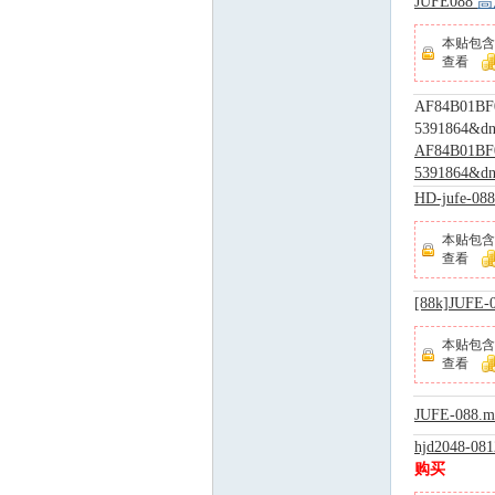
JUFE088
高
本贴包含
查看
AF84B01BF
5391864&dn=
AF84B01BF
5391864&dn
HD-jufe-08
本贴包含
查看
[88k]JUFE-
本贴包含
查看
JUFE-088.m
hjd2048-081
购买