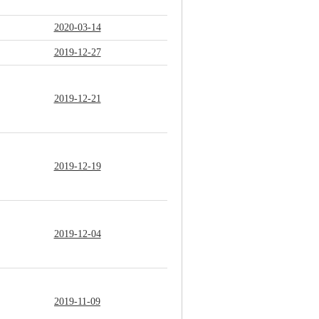
2020-03-14
2019-12-27
2019-12-21
2019-12-19
2019-12-04
2019-11-09