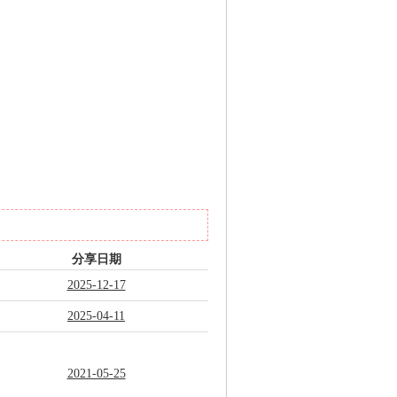
分享日期
2025-12-17
2025-04-11
2021-05-25