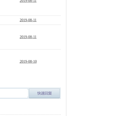
2019-08-11
2019-08-11
2019-08-11
2019-08-10
post_newreply