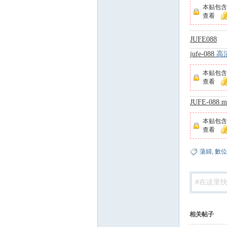
本贴包含
查看
JUFE088
jufe-088
高
本贴包含
查看
JUFE-088.
本贴包含
查看
蕩婦
,
數位
相关帖子