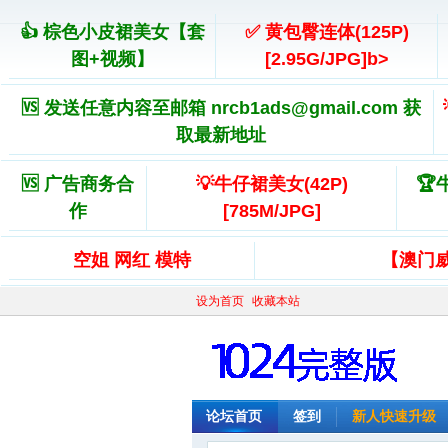
👍 棕色小皮裙美女【套
✅ 黄包臀连体(125P)
图+视频】
[2.95G/JPG]b>
🆚 发送任意内容至邮箱 nrcb1ads@gmail.com 获
取最新地址
🆚 广告商务合
💡牛仔裙美女(42P)
🏆
作
[785M/JPG]
空姐 网红 模特
【澳门
设为首页
收藏本站
论坛首页
签到
新人快速升级