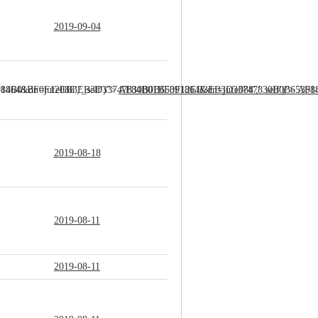
2019-09-04
4&dn=jufe088','_self')">
84B01BF0F12EB3EB3D33747830B0B65391864&dn=jufe088','_self')">
AF84B01BF0F12EB3EB3D33747830B0B653918
AF8
2019-08-18
2019-08-11
2019-08-11