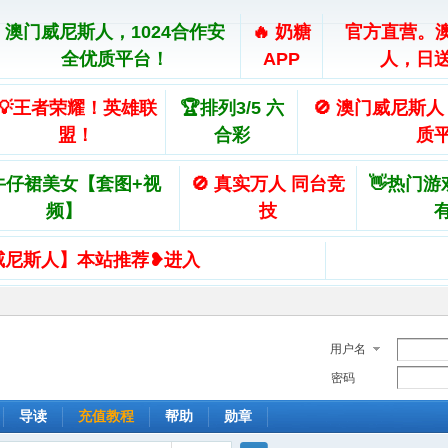
澳门威尼斯人，1024合作安
🔥 奶糖
官方直营。
全优质平台！
APP
人，日送
💡王者荣耀！英雄联
🏆排列3/5 六
🚫 澳门威尼斯人
盟！
合彩
质
牛仔裙美女【套图+视
🚫 真实万人 同台竞
👋热门游
频】
技
威尼斯人】本站推荐❥进入
用户名
密码
导读
充值教程
帮助
勋章