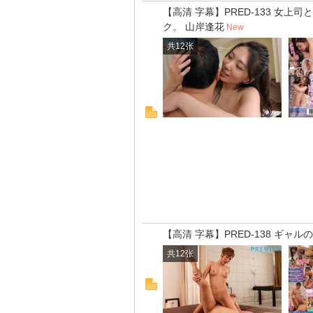
【高清 字幕】PRED-133 女
ク。 山岸逢花
New
共12张
【高清 字幕】PRED-138 ギャ
共12张