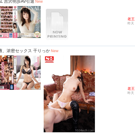
NAL 吉沢明歩AV引退
New
老王
昨天 
る体液、浓密セックス 干りっか
New
老王
昨天 