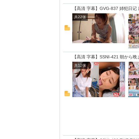
【高清 字幕】GVG-837 姉犯日记
共22张
【高清 字幕】SSNI-421 朝か
共12张