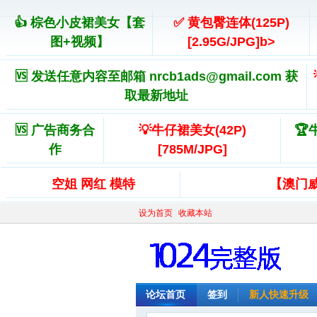
👍 棕色小皮裙美女【套
✅ 黄包臀连体(125P)
图+视频】
[2.95G/JPG]b>
🆚 发送任意内容至邮箱 nrcb1ads@gmail.com 获
取最新地址
🆚 广告商务合
💡牛仔裙美女(42P)
🏆
作
[785M/JPG]
空姐 网红 模特
【澳门
设为首页
收藏本站
论坛首页
签到
新人快速升级