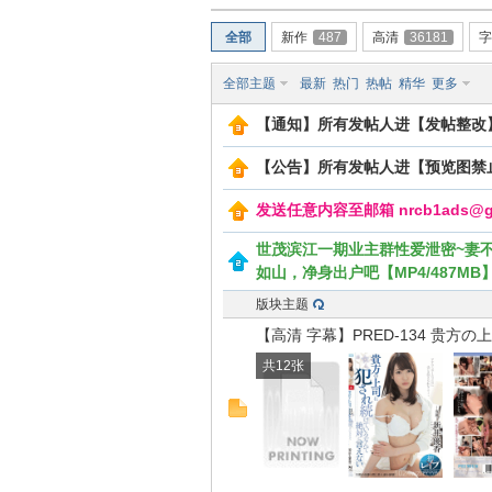
全部
新作
487
高清
36181
字
全部主题
最新
热门
热帖
精华
更多
【通知】所有发帖人进【发帖整改
【公告】所有发帖人进【预览图禁
24
发送任意内容至邮箱 nrcb1ads@g
世茂滨江一期业主群性爱泄密~妻不
如山，净身出户吧【MP4/487MB
版块主题
【高清 字幕】PRED-134 贵
共12张
wz