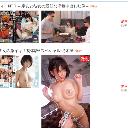
パーティーNTR ～亲友と彼女の最低な浮気中出し映像～
New
老王
昨天 
巨乳少女の激イキ！初体験6スペシャル 乃木蛍
New
老王
昨天 