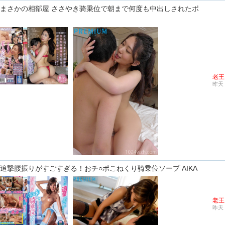
上司とまさかの相部屋 ささやき骑乗位で朝まで何度も中出しされたボ
老王
昨天 
ルの追撃腰振りがすごすぎる！おチ○ポこねくり骑乗位ソープ AIKA
老王
昨天 