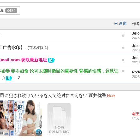
幕
3484
新窗
作者
Jer
】
2023
Jer
止广告水印】
- [阅读权限
1
]
2023
Jer
mail.com 获取最新地址
2023
如妾 妾不如偷 论可以随时撤回的重要性 背德的快感，这铁证
Port
2023
】
...
2
方の上司に犯され続けているなんて绝対に言えない 新井优香
New
老王
昨天 