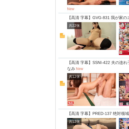
New
【高清 字幕】GVG-831 我が家
共22张
【高清 字幕】SSNI-422 夫
なみ
New
共12张
【高清 字幕】PRED-137 绝
共12张