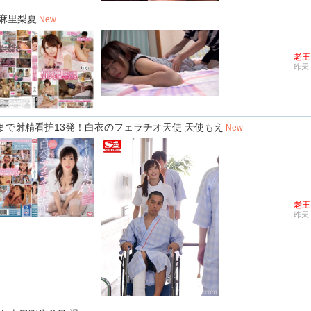
 麻里梨夏
New
老王
昨天 
ら晩まで射精看护13発！白衣のフェラチオ天使 天使もえ
New
老王
昨天 