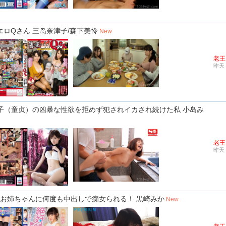
のエロQさん 三岛奈津子/森下美怜
New
老王
昨天 
の连れ子（童贞）の凶暴な性欲を拒めず犯されイカされ続けた私 小岛み
老王
昨天 
対领域お姉ちゃんに何度も中出しで痴女られる！ 黒崎みか
New