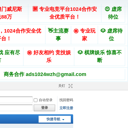
澳门威尼斯
🈲 专业电竞平台1024合作安
😍 虚席
88万
全优质平台！
待位
，1024合作安全优
👋主流赛
㊙️ 专业玩
🐶 虚席待
平台！
事
家
位
戏 应有尽
㊙️ 好友相约 竞技娱
🐶 棋牌娱乐 惊喜不
有
乐
断
商务合作 ads1024wzh@gmail.com
关灯
自动登录
找回密码
登录
立即注册
快捷导航