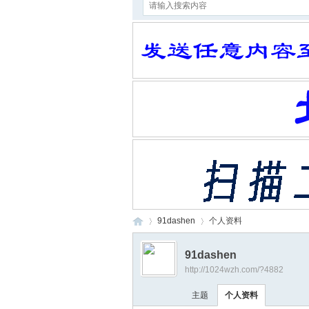
91dashen
个人资料
91dashen
http://1024wzh.com/?4882
10
›
›
主题
个人资料