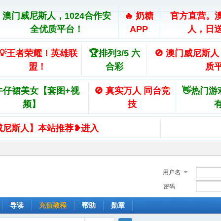
澳门威尼斯人，1024合作安
🔥 奶糖
官方直营。
全优质平台！
APP
人，日送
💡王者荣耀！英雄联
🏆排列3/5 六
🚫 澳门威尼斯人
盟！
合彩
质
牛仔裙美女【套图+视
🚫 真实万人 同台竞
👋热门游
频】
技
威尼斯人】本站推荐❥进入
用户名
密码
导读
充值教程
帮助
勋章