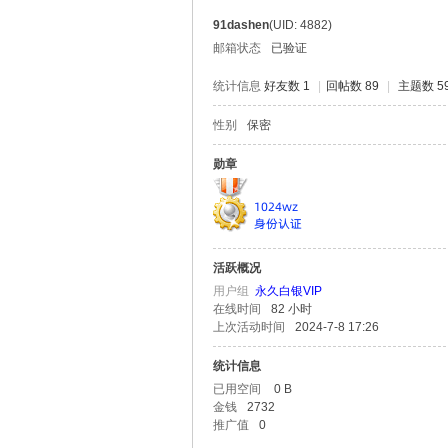
91dashen
(UID: 4882)
邮箱状态
已验证
统计信息
好友数 1
|
回帖数 89
|
主题数 5
性别
保密
24
勋章
活跃概况
用户组
永久白银VIP
在线时间
82 小时
上次活动时间
2024-7-8 17:26
wz
统计信息
已用空间
0 B
金钱
2732
推广值
0