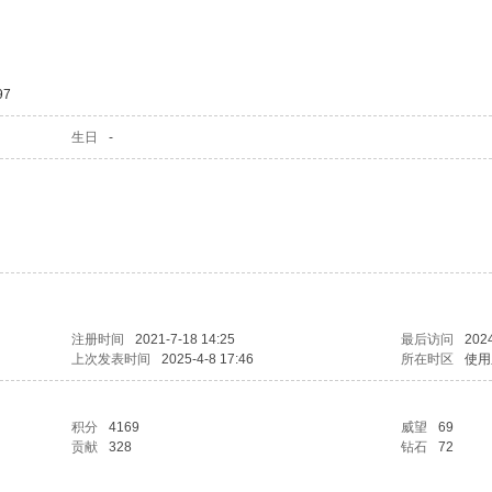
97
生日
-
注册时间
2021-7-18 14:25
最后访问
2024
上次发表时间
2025-4-8 17:46
所在时区
使用
积分
4169
威望
69
贡献
328
钻石
72