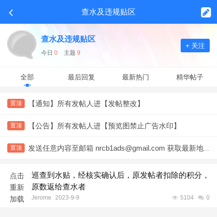
查水及违规贴区
查水及违规贴区
+ 关注
今日
0
主题
9
全部
最后回复
最新热门
精华帖子
【通知】所有发帖人进【发帖整改】
置顶
【公告】所有发帖人进【预览图禁止广告水印】
置顶
发送任意内容至邮箱 nrcb1ads@gmail.com 获取最新地址
置顶
巡查到水贴，经核实确认后，原发帖者扣除的积分，
点击
原数返给查水者
重新
Jerome
2023-9-9
5104
0
加载