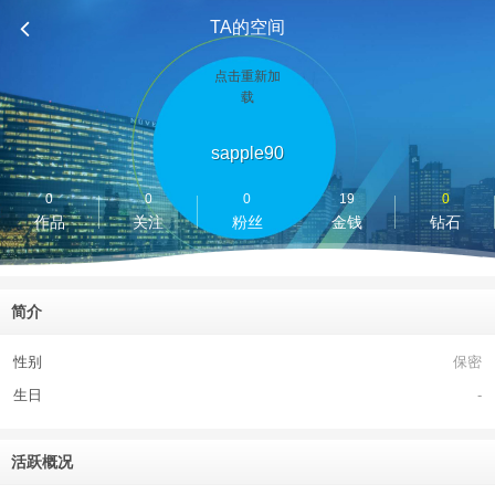
TA的空间
点击重新加
载
sapple90
0
0
0
19
0
作品
关注
粉丝
金钱
钻石
简介
性别
保密
生日
-
活跃概况