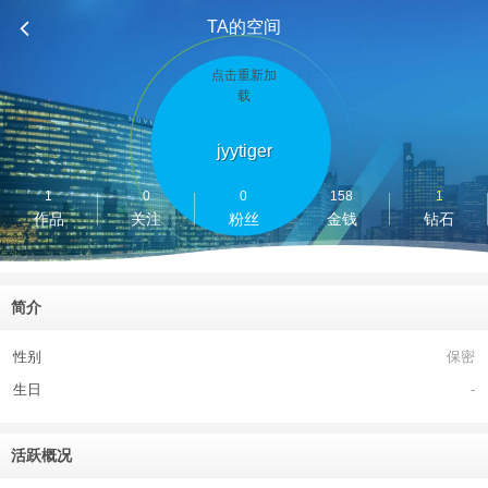
TA的空间
点击重新加
载
jyytiger
1
0
0
158
1
作品
关注
粉丝
金钱
钻石
简介
性别
保密
生日
-
活跃概况