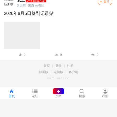
老王
Lv.8 论坛元老
+ 关注
新加载
3 天前
来自
公告区
2026年8月5日签到记录贴
0
0
0
首页
|
登录
|
注册
触屏版
|
电脑版
|
客户端
© Comsenz Inc.
+
首页
论坛
pub
搜索
我的